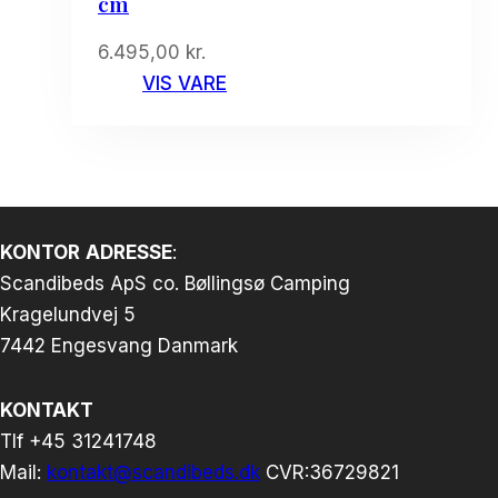
cm
6.495,00
kr.
VIS VARE
KONTOR
ADRESSE
:
Scandibeds ApS co. Bøllingsø Camping
Kragelundvej 5
7442 Engesvang Danmark
KONTAKT
Tlf +45 31241748
Mail:
kontakt@scandibeds.dk
CVR:36729821