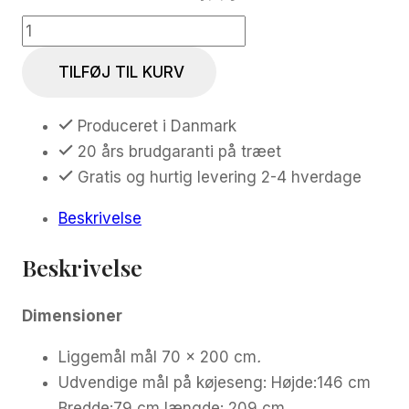
Privo
2
TILFØJ TIL KURV
personers
køjeseng.
Produceret i Danmark
Hvid
20 års brudgaranti på træet
pigmenteret
Gratis og hurtig levering 2-4 hverdage
-
Liggemål
Beskrivelse
70x200
cm
Beskrivelse
antal
Dimensioner
Liggemål mål 70 x 200 cm
.
Udvendige mål på køjeseng: Højde:146 cm
Bredde:79 cm længde: 209 cm.