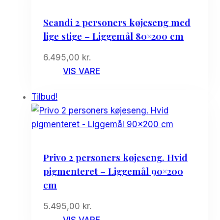
Scandi 2 personers køjeseng med
lige stige – Liggemål 80×200 cm
6.495,00
kr.
VIS VARE
Tilbud!
Privo 2 personers køjeseng. Hvid
pigmenteret – Liggemål 90×200
cm
Den
Den
5.495,00
kr.
oprindelige
aktuelle