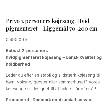
Privo 2 personers køjeseng. Hvid
pigmenteret – Liggemål 70×200 cm
Den
Den
5.495,00
kr.
oprindelige
aktuelle
Robust 2-personers
pris
pris
hvidpigmenteret køjeseng – Dansk kvalitet og
var:
er:
holdbarhed
5.495,00 kr..
4.995,00 kr..
Leder du efter en stabil og slidstærk køjeseng til
børn, voksne, gæster eller sommerhuset? Vores
køjesenge er designet til at holde – år efter år!
Produceret i Danmark med socialt ansvar.