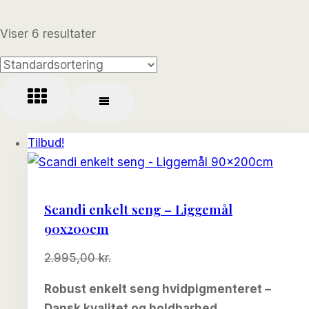
Viser 6 resultater
Tilbud!
Scandi enkelt seng – Liggemål
90x200cm
Den
Den
2.995,00
kr.
oprindelige
aktuelle
Robust enkelt seng hvidpigmenteret –
pris
pris
Dansk kvalitet og holdbarhed