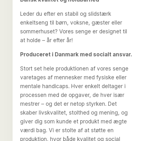
var:
er:
2.995,00 kr..
2.795,00 kr..
Leder du efter en stabil og slidstærk
enkeltseng til børn, voksne, gæster eller
sommerhuset? Vores senge er designet til
at holde – år efter år!
Produceret i Danmark med socialt ansvar.
Stort set hele produktionen af vores senge
varetages af mennesker med fysiske eller
mentale handicaps. Hver enkelt deltager i
processen med de opgaver, de hver især
mestrer – og det er netop styrken. Det
skaber livskvalitet, stolthed og mening, og
giver dig som kunde et produkt med ægte
værdi bag. Vi er stolte af at støtte en
produktion, hvor både kvalitet og social