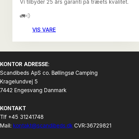
Vi tilbyder 25 års garanti på træets kvalitet.
🚛💨
VIS VARE
KONTOR
ADRESSE
:
Scandibeds ApS co. Bøllingsø Camping
Kragelundvej 5
7442 Engesvang Danmark
KONTAKT
Tlf +45 31241748
Mail:
kontakt@scandibeds.dk
CVR:36729821