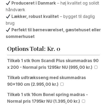
Produceret i Danmark
– høj kvalitet og solidt
håndværk
Lækker, robust kvalitet
– bygget til daglig
brug
Perfekt til børneværelset, gæstehuset eller
sommerhuset
Options Total:
Kr.
0
Tilkøb 1 stk 9cm Scandi Plus skummadras 90
x 200 - Normal pris 1295kr NU (
995,00
kr.
)
Tilkøb udtræksseng med skummadras
90x190 cm (
2.995,00
kr.
)
Tilkøb 1 stk 16cm Bonel spring madras -
Normal pris 1795kr NU (
1.395,00
kr.
)