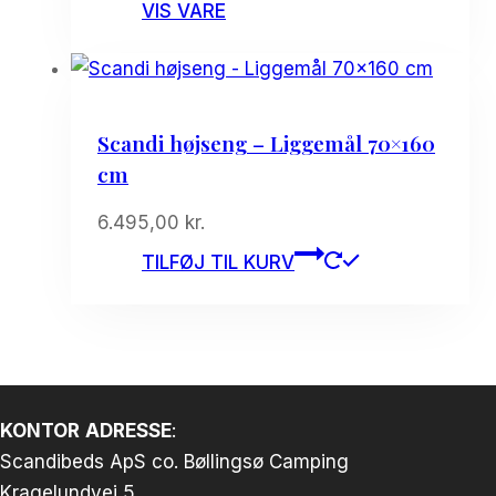
VIS VARE
Scandi højseng – Liggemål 70×160
cm
6.495,00
kr.
TILFØJ TIL KURV
KONTOR
ADRESSE
:
Scandibeds ApS co. Bøllingsø Camping
Kragelundvej 5