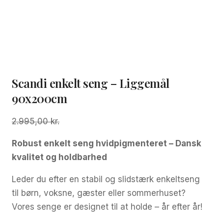
Scandi enkelt seng – Liggemål
90x200cm
Den
Den
2.995,00
kr.
oprindelige
aktuelle
Robust enkelt seng hvidpigmenteret – Dansk
pris
pris
kvalitet og holdbarhed
var:
er:
2.995,00 kr..
2.795,00 kr..
Leder du efter en stabil og slidstærk enkeltseng
til børn, voksne, gæster eller sommerhuset?
Vores senge er designet til at holde – år efter år!