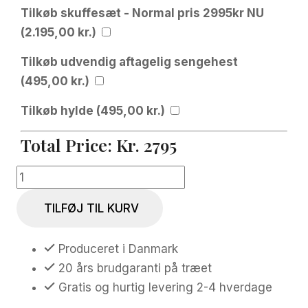
Tilkøb skuffesæt - Normal pris 2995kr NU
(
2.195,00
kr.
)
Tilkøb udvendig aftagelig sengehest
(
495,00
kr.
)
Tilkøb hylde (
495,00
kr.
)
Total Price:
Kr.
2795
Scandi
enkelt
TILFØJ TIL KURV
seng
-
Produceret i Danmark
Liggemål
20 års brudgaranti på træet
90x200cm
Gratis og hurtig levering 2-4 hverdage
antal