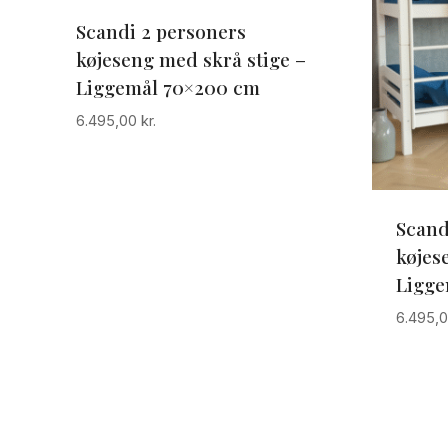
Scandi 2 personers
køjeseng med skrå stige –
Liggemål 70×200 cm
6.495,00
kr.
Scand
køjes
Ligge
6.495,