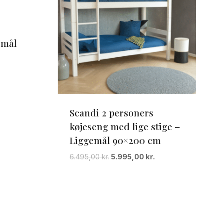
emål
Den
ktuelle
ris
r:
Scandi 2 personers
.995,00 kr..
køjeseng med lige stige –
Liggemål 90×200 cm
Den
Den
6.495,00
kr.
5.995,00
kr.
oprindelige
aktuelle
pris
pris
var:
er:
6.495,00 kr..
5.995,00 kr..