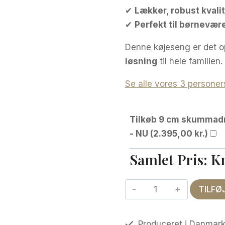
✔
Lækker, robust kvali
✔
Perfekt til børnevæ
Denne køjeseng er det o
løsning
til hele familien.
Se alle vores 3 persone
Tilkøb 9 cm skummadra
- NU (
2.395,00
kr.
)
Samlet Pris:
K
Privo
TILFØ
familie
køjeseng.
Produceret i Danmar