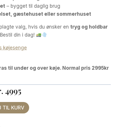
tet
– bygget til daglig brug
relset, gæstehuset eller sommerhuset
plagte valg, hvis du ønsker en
tryg og holdbar
 Bestil din i dag!
rs køjesenge
s til under og over køje. Normal pris 2995kr
r.
4995
J TIL KURV
k