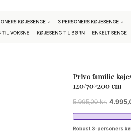
SONERS KØJESENGE
3 PERSONERS KØJESENGE
 TIL VOKSNE
KØJESENG TIL BØRN
ENKELT SENGE
Privo familie køj
120/70×200 cm
Den
5.995,00
kr.
4.995
oprinde
pris
Robust 3-personers køj