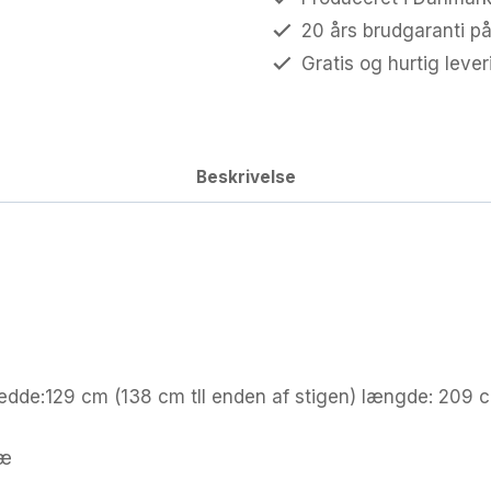
Hvid
20 års brudgaranti på
pigmenteret
Gratis og hurtig leve
-
Liggemål
120/70x200
cm
Beskrivelse
antal
edde:129 cm (138 cm tll enden af stigen) længde: 209 
ræ