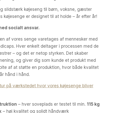
er:
og slidstærk køjeseng til børn, voksne, gæster
0 kr..
4.995,00 kr..
køjesenge er designet til at holde – år efter år!
ed socialt ansvar.
onen af vores senge varetages af mennesker med
ndicaps. Hver enkelt deltager i processen med de
strer – og det er netop styrken. Det skaber
g mening, og giver dig som kunde et produkt med
lte af at støtte en produktion, hvor både kvalitet
år hånd i hånd.
tur på værkstedet hvor vores køjesenge bliver
truktion
– hver soveplads er testet til min.
115 kg
k
– høj kvalitet og solidt håndværk