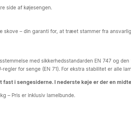
tre side af køjesengen.
ke skove – din garanti for, at træet stammer fra ansvarl
rensstemmelse med sikkerhedsstandarden EN 747 og den 
regler for senge (EN 71). For ekstra stabilitet er alle lam
t fast i sengesiderne. I nederste køje er der en midt
g – Pris er inklusiv lamelbunde.