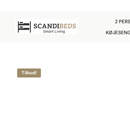
Fortsæt
til
indhold
2 PER
KØJESENG
Tilbud!