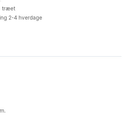
 træet
ring 2-4 hverdage
cm.