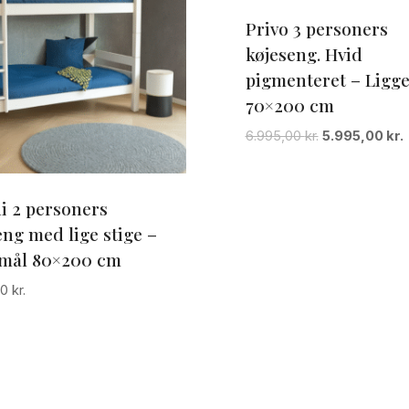
Privo 3 personers
køjeseng. Hvid
pigmenteret – Ligg
70×200 cm
Den
6.995,00
kr.
5.995,00
kr.
oprindelige
a
pris
p
var:
e
i 2 personers
6.995,00 kr..
5
eng med lige stige –
mål 80×200 cm
00
kr.