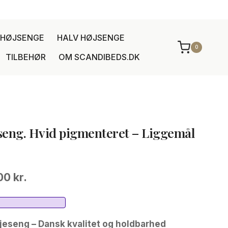
HØJSENGE
HALV HØJSENGE
0
TILBEHØR
OM SCANDIBEDS.DK
eseng. Hvid pigmenteret – Liggemål
Den
,00
kr.
lige
aktuelle
pris
eseng – Dansk kvalitet og holdbarhed