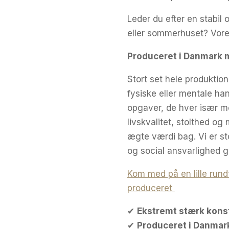
var:
Leder du efter en stabil 
5.995,0
eller sommerhuset? Vores 
Produceret i Danmark m
Stort set hele produkti
fysiske eller mentale ha
opgaver, de hver især me
livskvalitet, stolthed o
ægte værdi bag. Vi er sto
og social ansvarlighed g
Kom med på en lille rund
produceret
✔
Ekstremt stærk kons
✔
Produceret i Danmar